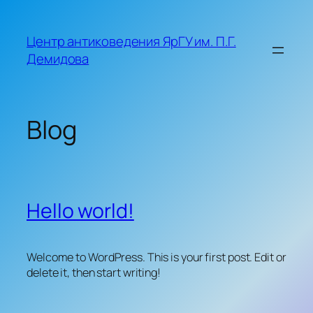
Skip
to
Центр антиковедения ЯрГУ им. П.Г.
content
Демидова
Blog
Hello world!
Welcome to WordPress. This is your first post. Edit or
delete it, then start writing!