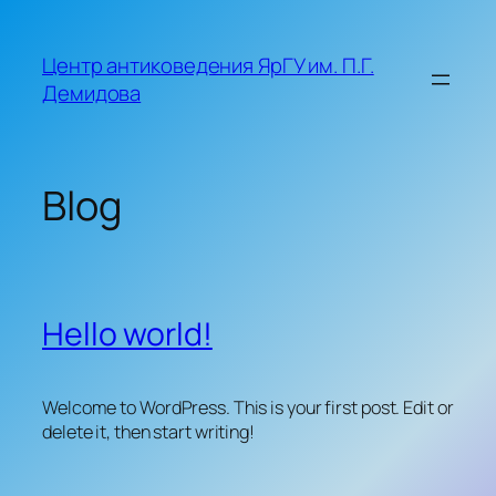
Skip
to
Центр антиковедения ЯрГУ им. П.Г.
content
Демидова
Blog
Hello world!
Welcome to WordPress. This is your first post. Edit or
delete it, then start writing!