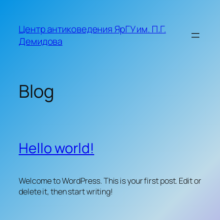
Skip
to
Центр антиковедения ЯрГУ им. П.Г.
content
Демидова
Blog
Hello world!
Welcome to WordPress. This is your first post. Edit or
delete it, then start writing!