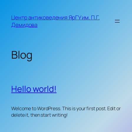
Skip
to
Центр антиковедения ЯрГУ им. П.Г.
content
Демидова
Blog
Hello world!
Welcome to WordPress. This is your first post. Edit or
delete it, then start writing!