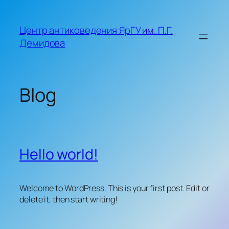
Skip
to
Центр антиковедения ЯрГУ им. П.Г.
content
Демидова
Blog
Hello world!
Welcome to WordPress. This is your first post. Edit or
delete it, then start writing!