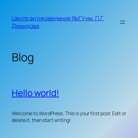
Skip
to
Центр антиковедения ЯрГУ им. П.Г.
content
Демидова
Blog
Hello world!
Welcome to WordPress. This is your first post. Edit or
delete it, then start writing!