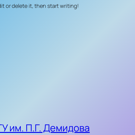
t or delete it, then start writing!
У им. П.Г. Демидова