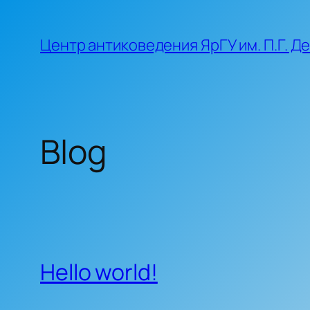
Skip
to
Центр антиковедения ЯрГУ им. П.Г. Д
content
Blog
Hello world!