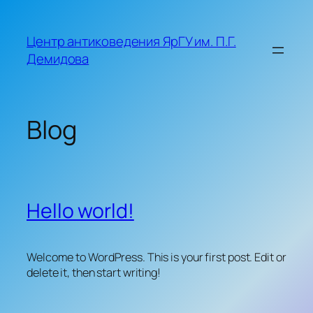
Skip
to
Центр антиковедения ЯрГУ им. П.Г.
content
Демидова
Blog
Hello world!
Welcome to WordPress. This is your first post. Edit or
delete it, then start writing!